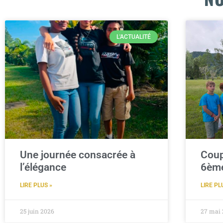
Bienvenue
collège
L'ACTUALITÉ
Saint Domin
Savio
La Foa
Une journée consacrée à
Coup
l’élégance
6èm
LIRE PLUS »
LIRE PL
25 juin 2026
27 mai