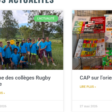
 au
L'ACTUALITÉ
ique
e des collèges Rugby
CAP sur l’orie
e
LIRE PLUS »
US »
 2026
27 mai 2026