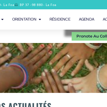
0- La Foa
BP 37 -98 880- La Foa
ORIENTATION
RÉSIDENCE
AGENDA
A
Pronote Au Col
S ACTUALITÉS