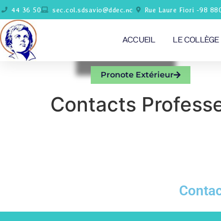
44 36 50
sec.col.sdsavio@ddec.nc
Rue Laure Fiori -98 88
ACCUEIL
LE COLLÈGE
Pronote Extérieur
Contacts Profess
Contac