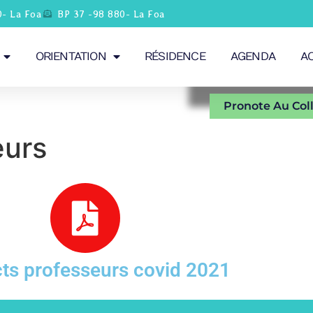
0- La Foa
BP 37 -98 880- La Foa
ORIENTATION
RÉSIDENCE
AGENDA
A
Pronote Au Col
eurs
ts professeurs covid 2021