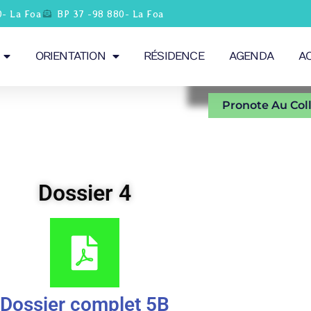
0- La Foa
BP 37 -98 880- La Foa
ORIENTATION
RÉSIDENCE
AGENDA
A
Pronote Au Col
Dossier 4
Dossier complet 5B