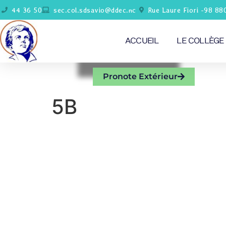
44 36 50
sec.col.sdsavio@ddec.nc
Rue Laure Fiori -98 88
ACCUEIL
LE COLLÈGE
Pronote Extérieur
5B