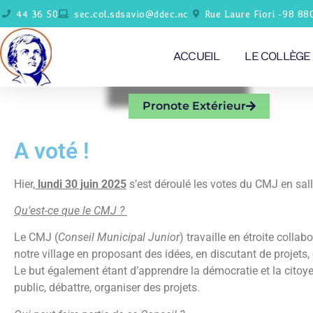
44 36 50
sec.col.sdsavio@ddec.nc
Rue Laure Fiori -98 88
ACCUEIL
LE COLLÈGE
Pronote Extérieur
A voté !
Hier,
lundi 30 juin 2025
s’est déroulé les votes du CMJ en sal
Qu’est-ce que le CMJ ?
Le CMJ (
Conseil Municipal Junior
) travaille en étroite colla
notre village en proposant des idées, en discutant de projets
Le but également étant d’apprendre la démocratie et la citoyen
public, débattre, organiser des projets.