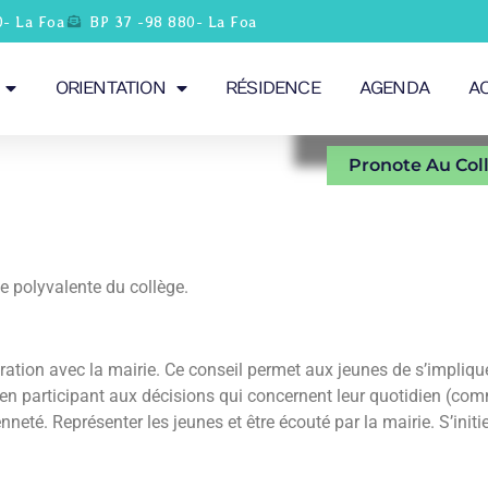
0- La Foa
BP 37 -98 880- La Foa
ORIENTATION
RÉSIDENCE
AGENDA
A
Pronote Au Col
le polyvalente du collège.
boration avec la mairie. Ce conseil permet aux jeunes de s’impliq
, en participant aux décisions qui concernent leur quotidien (com
neté. Représenter les jeunes et être écouté par la mairie. S’initi