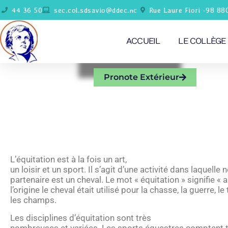
44 36 50
sec.col.sdsavio@ddec.nc
Rue Laure Fiori -98 88
ACCUEIL
LE COLLÈGE
Pronote Extérieur
L’équitation est à la fois un art,
un loisir et un sport. Il s’agit d’une activité dans laquelle 
partenaire est un cheval. Le mot « équitation » signifie « al
l’origine le cheval était utilisé pour la chasse, la guerre, le
les champs.
Les disciplines d’équitation sont très
nombreuses et variées. Les sports équestres comptent tr