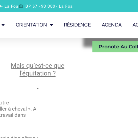
0- La Foa
BP 37 -98 880- La Foa
ORIENTATION
RÉSIDENCE
AGENDA
A
Pronote Au Col
Mais qu’est-ce que
l’équitation ?
notre
ler à cheval ». A
 travail dans
ois disciplines :