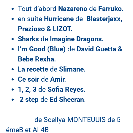
Tout d’abord
Nazareno
de
Farruko
.
en suite
Hurricane
de
Blasterjaxx,
Prezioso & LIZOT.
Sharks
de
Imagine
Dragons.
I’m Good (Blue)
de
David Guetta &
Bebe Rexha.
La recette
de
Slimane.
Ce soir
de
Amir.
1, 2, 3
de
Sofia Reyes.
2 step
de
Ed Sheeran
.
de Scellya MONTEUUIS de 5
émeB et Al 4B