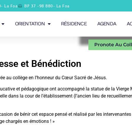
0- La Foa
BP 37 -98 880- La Foa
ORIENTATION
RÉSIDENCE
AGENDA
A
Pronote Au Col
sse et Bénédiction
brée au collège en l’honneur du Cœur Sacré de Jésus.
pe éducative et pédagogique ont accompagné la statue de la Vierge 
elle dans la cour de l’établissement (l’ancien lieu de recueilleme
asion de bénir cet espace pensé et réalisé par les intervenante
ge chargés en émotions ! »