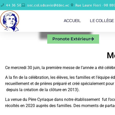
44 36 50
sec.col.sdsavio@ddec.nc
Rue Laure Fiori -98 88
ACCUEIL
LE COLLÈGE
Pronote Extérieur
Me
Ce mercredi 30 juin, la première messe de l’année a été célé
A la fin de la célébration, les élèves, les familles et l’équi
recueillement et de prières préparé et créé spécialement pour 
depuis la création de la clôture en 2013).
La venue du Père Cyriaque dans notre établissement fut l’occ
récoltés en 2020 auprès des familles. Des moments de parta